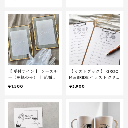
式 ウェディング
ムスペース
【 受付サイン 】 シースル
【 ゲストブック 】 GROO
ー（用紙のみ） ｜ 結婚
M＆BRIDE イラスト クリ
式 ウェルカムスペース
ップボード2点付 ｜ 結婚
¥1,500
¥3,900
式 芳名帳