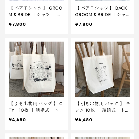
【 ペアＴシャツ 】 GROO
【 ペアＴシャツ 】 BACK
M & BRIDE Ｔシャツ ｜ 結
GROOM & BRIDE Ｔシャ
婚式 ウェディング
ツ ｜ 結婚式 ウェディン
¥7,800
¥7,800
グ
【 引き出物用 バッグ 】 CI
【 引き出物用 バッグ 】 キ
TY 10枚 ｜ 結婚式 トー
ック 10枚 ｜ 結婚式 トー
トバッグ
トバッグ
¥4,480
¥4,480