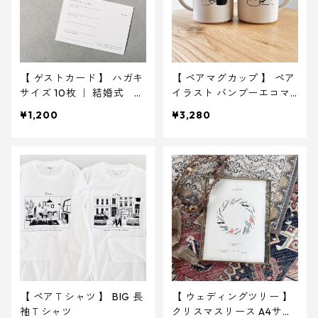
【 ゲストカード 】 ハガキ
【 ペアマグカップ 】 ペア
サイズ 10枚 ｜ 結婚式 芳
イラスト バンブーエコマ
名帳
グ
¥1,200
¥3,280
【 ペアＴシャツ 】 BIG 長
【 ウェディングツリー 】
袖Ｔシャツ
クリスマスリース A4サイ