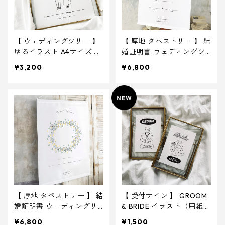
【 ウェディングツリー 】
【 厚地 タペストリー 】 結
ゆるイラスト A4サイズ 用
婚証明書 ウェディングツ
紙のみ ｜ 結婚式 ウェデ
リー 60×90cm ｜ 結婚
¥3,200
¥6,800
ィング
式 ウェディング
【 厚地 タペストリー 】 結
【 受付サイン 】 GROOM
婚証明書 ウェディングリ
& BRIDE イラスト（用紙の
ース 60×90cm ｜ 結婚
み） ｜ 結婚式 ウェルカ
¥6,800
¥1,500