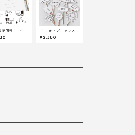
婚証明書 】 イラ
【 フォトプロップス
】 11種類入り ｜ 結婚
00
¥2,300
種 ｜ 結婚式 ウ
式 ウェディング
ィング