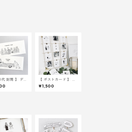
車代 封筒 】 デザ
【 ポストカード 】 ウ
種入り 10枚セ
ェディングイラスト 1
00
¥1,500
｜ 結婚式 ウェ
0枚 ｜ 結婚式 ウェル
ング
カムスペース