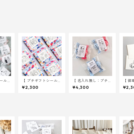
ール
【 プチギフトシール
【 名入れ無し：プチギ
【 御
種入り
】 GROOM&BRIDE 3
フト用シール 】 イラ
イン2
¥2,300
¥4,300
¥2,3
式 ウェ
種入り 30枚 ｜ 結婚
スト 105枚入り ｜ 結
ット 
式 ウェディング
婚式 ウェディング
ディ