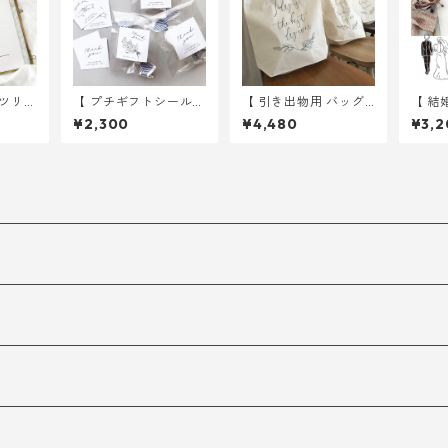
グツリー
【 プチギフトシール
【 引き出物用 バッグ
【 結
 A4サ
】 デザイン 3種入り
】 オリーブ 10枚 ｜
スト A4 用紙のみ 選べ
¥2,300
¥4,480
¥3,2
 結婚
30枚 ｜ 結婚式 ウェ
結婚式 トートバッグ
る12
グ
ディング
ェデ