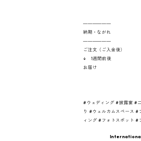
――――――
納期・ながれ
――――――
ご注文（ご入金後）
↓ 1週間前後
お届け
#ウェディング #披露宴 #
り #ウェルカムスペース 
ィング #フォトスポット 
Internationa