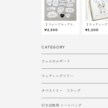
【 フォトプロップス
【 ウェディン
】 シンプル 15種類入
】 ゆるイラスト
¥2,300
¥3,200
り ｜ 結婚式 ウェデ
イズ 用紙のみ ｜
ィング
式 ウェディン
CATEGORY
ウェルカムボード
ウェディングツリー
タペストリー フラッグ
引き出物用 トートバッグ