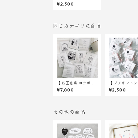
】 シンプル 15種類入
¥2,300
り ｜ 結婚式 ウェデ
ィング
同じカテゴリの商品
【 四国珈琲 コラボ 】
【 プチギフトシ
20 種から選べる ドリ
】 イラスト 6
¥7,800
¥2,300
ップバッグ 30個～ ｜
30枚 ｜ 結婚
結婚式 プチギフト
ディング
その他の商品