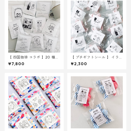
【 四国珈琲 コラボ 】20 種か
【 プチギフトシール 】 イラス
ら選べる ドリップバッグ 30
ト 6種入り 30枚 ｜ 結婚式
¥7,800
¥2,300
個～ ｜結婚式 プチギフト
ウェディング