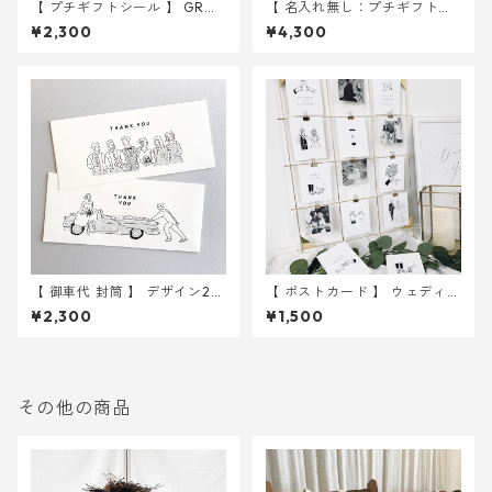
【 プチギフトシール 】 GRO
【 名入れ無し：プチギフト用
OM&BRIDE 3種入り 30枚
シール 】 イラスト 105枚入り
¥2,300
¥4,300
｜ 結婚式 ウェディング
｜ 結婚式 ウェディング
【 御車代 封筒 】 デザイン2種
【 ポストカード 】 ウェディン
入り 10枚セット ｜ 結婚式
グイラスト 10枚 ｜ 結婚式
¥2,300
¥1,500
ウェディング
ウェルカムスペース
その他の商品