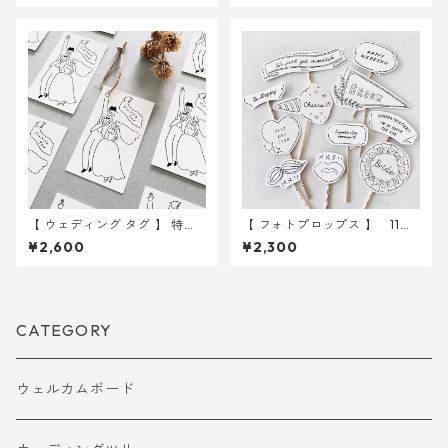
ェディング
【 ウェディング タグ 】 特別
【 フォトプロップス 】 11種
紙 イラスト タグ 50枚 ｜ 結婚
類入り ｜ 結婚式 ウェディン
¥2,600
¥2,300
式 ウェディング
グ
CATEGORY
ウェルカムボード