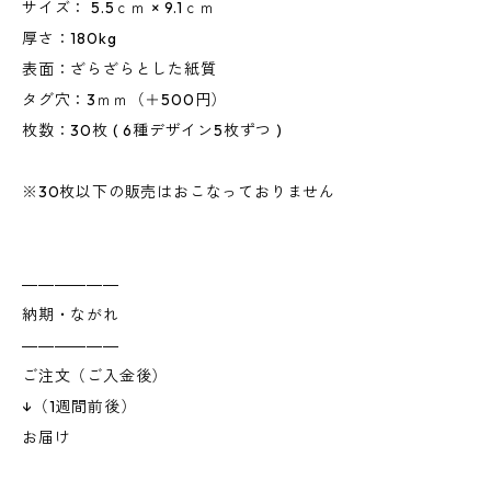
サイズ： 5.5ｃｍ × 9.1ｃｍ
厚さ：180kg
表面：ざらざらとした紙質
タグ穴：3ｍｍ（＋500円）
枚数：30枚 ( 6種デザイン5枚ずつ )
※30枚以下の販売はおこなっておりません
――――――
納期・ながれ
――――――
ご注文（ご入金後）
↓（1週間前後）
お届け