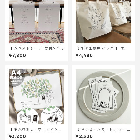
【 タペストリー 】 受付タペス
【 引き出物用 バッグ 】 オリ
トリー 2枚(GROOM&BRIDE )
ーブ 10枚 ｜ 結婚式 トート
¥7,800
¥4,480
45 × 180cm ｜ 結婚式 ウェ
バッグ
ディング
【 名入れ無し：ウェディング
【 メッセージカード 】 アーチ
ツリー 】 under the tree A4
GROOM & BRIDE イラスト 3
¥3,200
¥2,300
サイズ 用紙のみ ｜ 結婚式 ウ
0枚 ｜ 結婚式 ウェディング