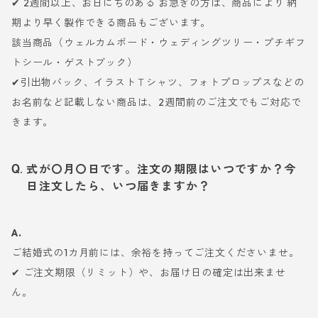
✔ 2週間以上、お日にちのある お急ぎの方は、商品により 納
期より早く製作できる商品もございます。
該当商品（ウェルカムボード・ウェディングツリー・プチギフ
トシール・ゲストブック）
✔引出物バック、イラストＴシャツ、フォトプロップスなどの
お名前など記載しない商品は、2週間前のご注文でもご対応で
きます。
式が〇月〇日です。注文の期限はいつですか？今
日注文したら、いつ届きますか？
A.
ご結婚式の1カ月前には、余裕を持ってご注文くださいませ。
✔ ご注文期限（リミット）や、お届け日の確定は出来ませ
ん。