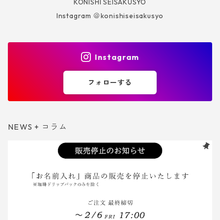
KONISHI SEISAKUSYO
Instagram ＠konishiseisakusyo
Instagram
フォローする
NEWS + コラム