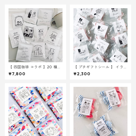
【 四国珈琲 コラボ 】20 種か
【 プチギフトシール 】 イラス
ら選べる ドリップバッグ 30
ト 6種入り 30枚 ｜ 結婚式
¥7,800
¥2,300
個～ ｜結婚式 プチギフト
ウェディング