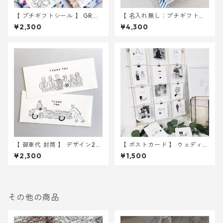
【 プチギフトシール 】 GRO
【 名入れ無し：プチギフト用
OM&BRIDE 3種入り 30枚
シール 】 イラスト 105枚入り
¥2,300
¥4,300
｜ 結婚式 ウェディング
｜ 結婚式 ウェディング
【 御車代 封筒 】 デザイン2種
【 ポストカード 】 ウェディン
入り 10枚セット ｜ 結婚式
グイラスト 10枚 ｜ 結婚式
¥2,300
¥1,500
ウェディング
ウェルカムスペース
その他の商品