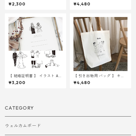
イラスト 6種 カードタグ 30枚
10枚 ｜ 結婚式 トートバッ
¥2,300
¥4,480
｜ 結婚式 ウェディング
グ
【 結婚証明書 】 イラスト A4
【 引き出物用 バッグ 】 キッ
用紙のみ 選べる12種 ｜ 結婚
ク 10枚 ｜ 結婚式 トートバ
¥3,200
¥4,480
式 ウェディング
ッグ
CATEGORY
ウェルカムボード