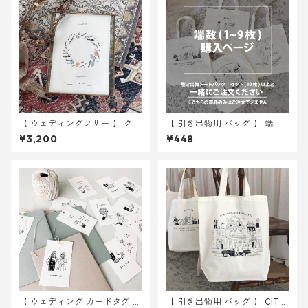
【 ウェディングツリー 】 クリ
【 引き出物用 バッグ 】 端数 (
スマスリース A4サイズ 用紙
1~9 枚 ) 分購入ページ
¥3,200
¥448
のみ ｜ 結婚式 ウェディング
【 ウェディング カードタグ 】
【 引き出物用 バッグ 】 CITY