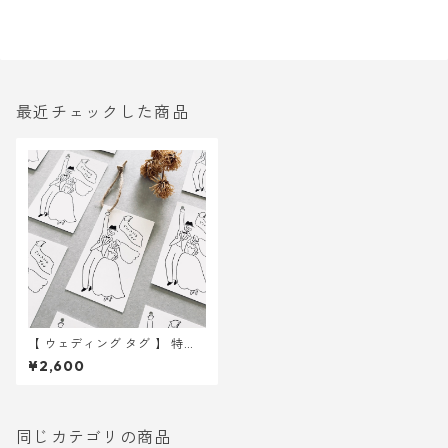
最近チェックした商品
【 ウェディング タグ 】 特別
紙 イラスト タグ 50枚 ｜ 結婚
¥2,600
式 ウェディング
同じカテゴリの商品