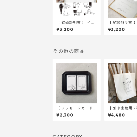
【 結婚証明書 】 イラ
【 結婚証明書 】
スト A4 用紙のみ 選べ
スルー A4 用紙のみ 選
¥3,200
¥3,200
る12種 ｜ 結婚式 ウ
べる2種 ｜ 結
ェディング
ェディング
その他の商品
【 メッセージカード
【 引き出物用 
】 ゲスト用 30枚 ｜
】 キック 10枚 
¥2,300
¥4,480
結婚式 ウェディング
式 トートバッ
CATEGORY