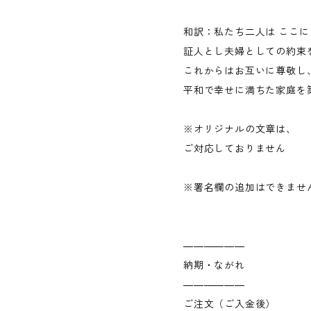
和訳：私たち二人は ここ
証人とし夫婦としての約束
これからはお互いに尊敬し
平和で幸せに満ちた家庭を
※オリジナルの文章は、
ご対応しておりません
※署名欄の追加はできませ
――――――
納期・ながれ
――――――
ご注文（ご入金後）