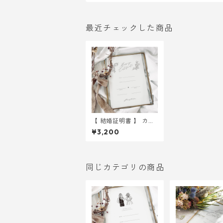
最近チェックした商品
【 結婚証明書 】 カリ
グラフィーA4 用紙の
¥3,200
み 選べる10種 ｜ 結婚
式 ウェディング
同じカテゴリの商品