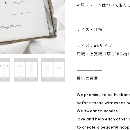
✔額フレームはついており
――――――
サイズ・仕様
――――――
サイズ：A4サイズ
用紙：上質紙（厚さ180kg
――――――
誓いの言葉
――――――
We promise to be husban
before these witnesses h
We swear to admire,
love and help each other
to create a peaceful happy