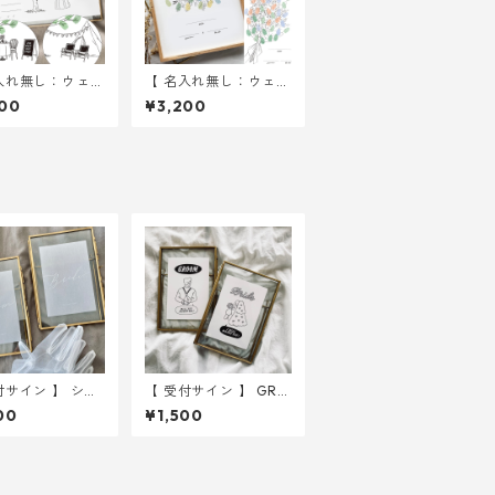
入れ無し：ウェデ
【 名入れ無し：ウェデ
ツリー 】 unde
ィングツリー 】 A4サ
00
¥3,200
e tree A4サイズ
イズ 用紙のみ ｜ 結婚
み ｜ 結婚式
式 ウェディング
ディング
付サイン 】 シー
【 受付サイン 】 GRO
（用紙のみ） ｜
OM & BRIDE イラスト
00
¥1,500
式 ウェルカムス
（用紙のみ） ｜ 結婚
ス
式 ウェルカムスペー
ス