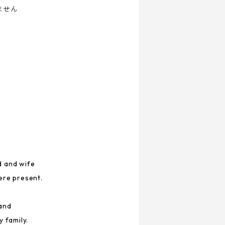
ません
）
d and wife
ere present.
 and
 family.