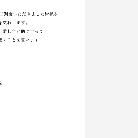
にご列席いただきました皆様を
を交わします。
、愛し合い助け合って
築くことを誓います
ん