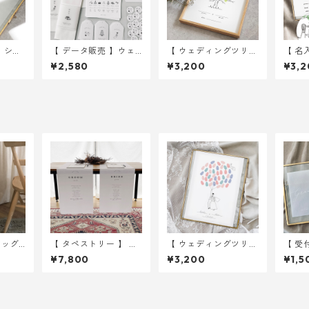
 シー
【 データ販売 】ウェ
【 ウェディングツリー
【 名
ディングイラスト 10
】 ツリー A4サイズ 用
ィング
¥2,580
¥3,200
¥3,2
婚式 ウ
点
紙のみ ｜ 結婚式 ウ
r th
ェディング
用紙の
ウェ
バッグ
【 タペストリー 】 受
【 ウェディングツリー
【 受
｜ 結婚
付タペストリー 2枚(G
】 バルーンイラスト A
スルー
¥7,800
¥3,200
¥1,5
グ
ROOM&BRIDE ) 45 ×
4サイズ 用紙のみ ｜
結婚
180cm ｜ 結婚式 ウ
結婚式 ウェディング
ペー
ェディング