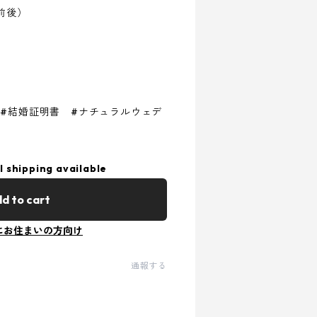
前後）
 #結婚証明書 #ナチュラルウェデ
l shipping available
d to cart
にお住まいの方向け
通報する