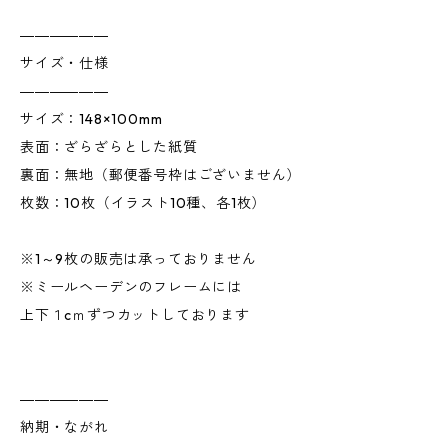
――――――
サイズ・仕様
――――――
サイズ：148×100mm
表面：ざらざらとした紙質
裏面：無地（郵便番号枠はございません）
枚数：10枚（イラスト10種、各1枚）
※1～9枚の販売は承っておりません
※ミールヘーデンのフレームには
上下１cｍずつカットしております
――――――
納期・ながれ