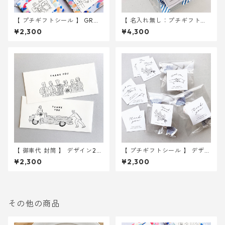
【 プチギフトシール 】 GRO
【 名入れ無し：プチギフト用
OM&BRIDE 3種入り 30枚
シール 】 イラスト 105枚入り
¥2,300
¥4,300
｜ 結婚式 ウェディング
｜ 結婚式 ウェディング
【 御車代 封筒 】 デザイン2種
【 プチギフトシール 】 デザイ
入り 10枚セット ｜ 結婚式
ン 3種入り 30枚 ｜ 結婚式
¥2,300
¥2,300
ウェディング
ウェディング
その他の商品