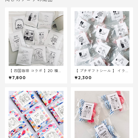
【 四国珈琲 コラボ 】20 種か
【 プチギフトシール 】 イラス
ら選べる ドリップバッグ 30
ト 6種入り 30枚 ｜ 結婚式
¥7,800
¥2,300
個～ ｜結婚式 プチギフト
ウェディング