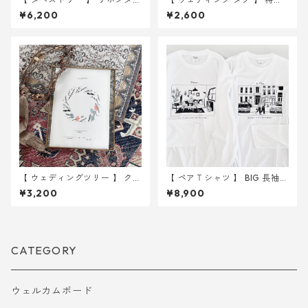
ストリー 45 × 180cm お名前
紙 イラスト タグ 50枚 ｜ 結婚
¥6,200
¥2,600
入れ無し ｜ 結婚式 ウェディ
式 ウェディング
ング
【 ウェディングツリー 】 クリ
【 ペアＴシャツ 】 BIG 長袖Ｔ
スマスリース A4サイズ 用紙
シャツ
¥3,200
¥8,900
のみ ｜ 結婚式 ウェディング
CATEGORY
ウェルカムボード