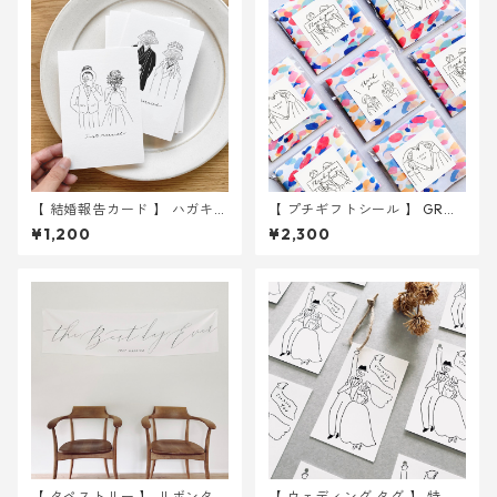
【 結婚報告カード 】 ハガキサ
【 プチギフトシール 】 GRO
イズ 10枚
OM&BRIDE 3種入り 30枚
¥1,200
¥2,300
｜ 結婚式 ウェディング
【 タペストリー 】 リボンタペ
【 ウェディング タグ 】 特別