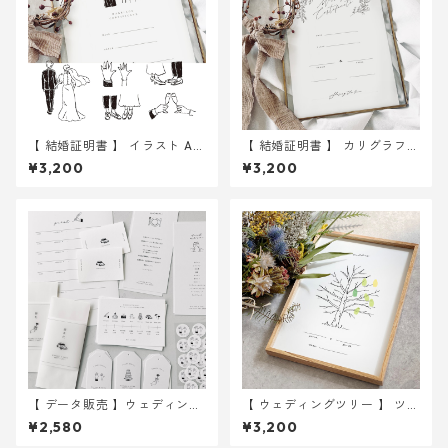
【 結婚証明書 】 イラスト A4
【 結婚証明書 】 カリグラフィ
用紙のみ 選べる12種 ｜ 結婚
ーA4 用紙のみ 選べる10種 ｜
¥3,200
¥3,200
式 ウェディング
結婚式 ウェディング
【 データ販売 】ウェディング
【 ウェディングツリー 】 ツリ
イラスト 10点
ー A4サイズ 用紙のみ ｜ 結婚
¥2,580
¥3,200
式 ウェディング