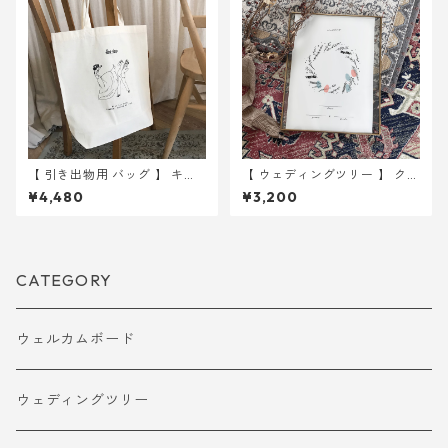
【 引き出物用 バッグ 】 キッ
【 ウェディングツリー 】 クリ
ク 10枚 ｜ 結婚式 トートバ
スマスリース A4サイズ 用紙
¥4,480
¥3,200
ッグ
のみ ｜ 結婚式 ウェディング
CATEGORY
ウェルカムボード
ウェディングツリー