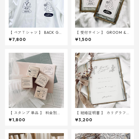
【 ペアＴシャツ 】 BACK GR
【 受付サイン 】 GROOM & B
OOM & BRIDE Ｔシャツ ｜ 結
RIDE イラスト（用紙のみ）
¥7,800
¥1,500
婚式 ウェディング
｜ 結婚式 ウェルカムスペー
ス
【 スタンプ 単品 】 料金別納
【 結婚証明書 】 カリグラフィ
郵便 手渡し特急便 スタンプ ｜
ーA4 用紙のみ 選べる10種 ｜
¥1,800
¥3,200
結婚式 ウェディング
結婚式 ウェディング