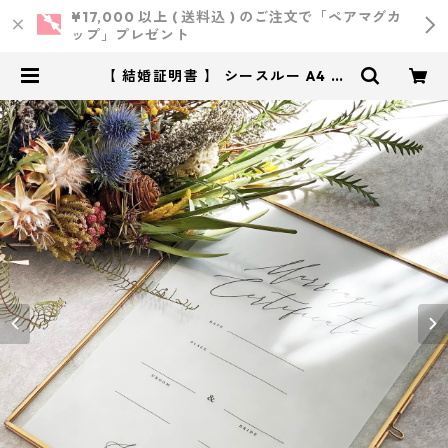
¥17,000 以上 ( 送料込 ) のご注文で「ペアマグカ
ップ」プレゼント
【 結婚証明書 】 シースルー A4 用
紙のみ 選べる2種 ｜ 結婚式 ウェ
ディング | 小西製作所 ｜ ウェディ
ング・結婚式・オリジナルアイテム