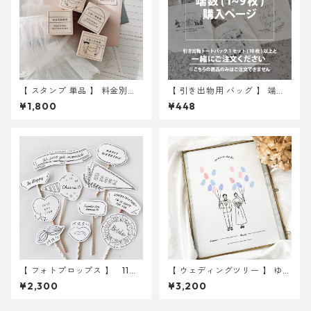
【 スタンプ 単品 】 料金別納
【 引き出物用 バッグ 】 端数 (
郵便 手渡し特急便 スタンプ ｜
1~9 枚 ) 分購入ページ
¥1,800
¥448
結婚式 ウェディング
【 フォトプロップス 】 11種
【 ウェディングツリー 】 ゆる
類入り ｜ 結婚式 ウェディン
イラスト A4サイズ 用紙のみ
¥2,300
¥3,200
グ
｜ 結婚式 ウェディング