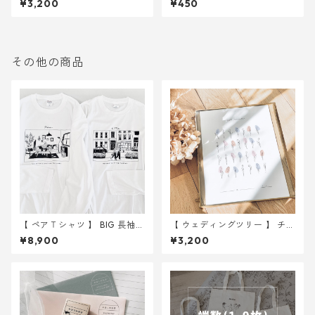
¥3,200
¥450
｜ 結婚式 ウェディング
その他の商品
【 ペアＴシャツ 】 BIG 長袖Ｔ
【 ウェディングツリー 】 チュ
シャツ
ーリップ A4サイズ 用紙のみ
¥8,900
¥3,200
｜ 結婚式 ウェディング