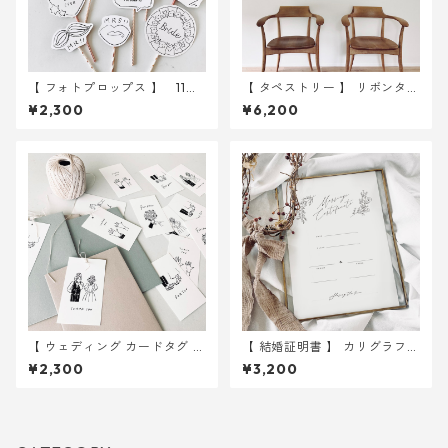
【 フォトプロップス 】 11種
【 タペストリー 】 リボンタペ
類入り ｜ 結婚式 ウェディン
ストリー 45 × 180cm お名前
¥2,300
¥6,200
グ
入れ無し ｜ 結婚式 ウェディ
ング
【 ウェディング カードタグ 】
【 結婚証明書 】 カリグラフィ
イラスト 6種 カードタグ 30枚
ーA4 用紙のみ 選べる10種 ｜
¥2,300
¥3,200
｜ 結婚式 ウェディング
結婚式 ウェディング