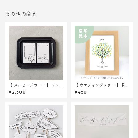
その他の商品
【 メッセージカード 】 ゲスト
【 ウエディングツリー 】 見
用 30枚 ｜ 結婚式 ウェディ
本 2Lサイズ紙
¥2,300
¥450
ング