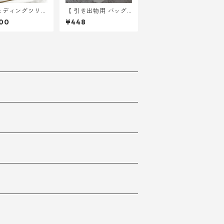
ェディングツリー
【 引き出物用 バッグ
るイラスト A4サ
】 端数 ( 1~9 枚 ) 分購
00
¥448
用紙のみ ｜ 結婚
入ページ
ウェディング