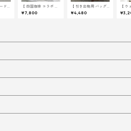
ード
【 四国珈琲 コラボ 】
【 引き出物用 バッグ
【 ウ
枚 ｜
20 種から選べる ドリ
】 CITY 10枚 ｜ 結婚
】 ゆ
¥7,800
¥4,480
¥3,2
ィング
ップバッグ 30個～ ｜
式 トートバッグ
イズ 
結婚式 プチギフト
式 