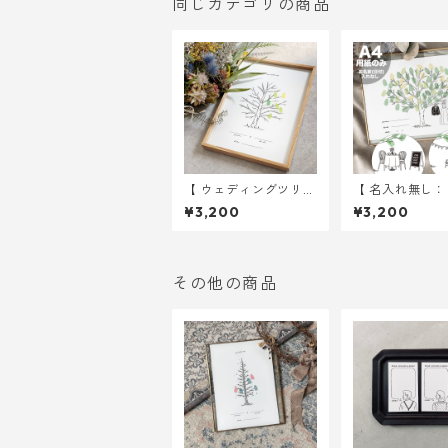
同じカテゴリの商品
【 ウェディングツリー
【 名入れ無し
】 ツリー A4サイズ 用
ィングツリー 】 
¥3,200
¥3,200
紙のみ ｜ 結婚式 ウ
r the tree A
ェディング
用紙のみ ｜ 
ウェディング
その他の商品