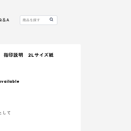
Q＆A
】 指印説明 2Lサイズ紙
available
として