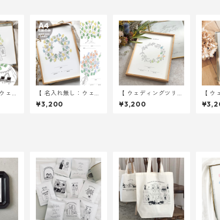
：ウェデ
【 名入れ無し：ウェデ
【 ウェディングツリー
【 ウ
unde
ィングツリー 】 A4サ
】 リース A4サイズ 用
】 チュ
¥3,200
¥3,200
¥3,2
4サイズ
イズ 用紙のみ ｜ 結婚
紙のみ ｜ 結婚式 ウ
イズ 
結婚式
式 ウェディング
ェディング
式 