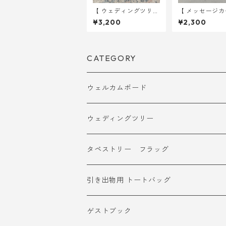
【 ウェディングツリー
【 メッセージカ
】 クリスマスツリー A
】 ゲスト用 30
¥3,200
¥2,300
4サイズ 用紙のみ ｜
結婚式 ウェデ
結婚式 ウェディング
CATEGORY
ウェルカムボード
ウェディングツリー
タペストリー フラッグ
引き出物用 トートバッグ
ゲストブック