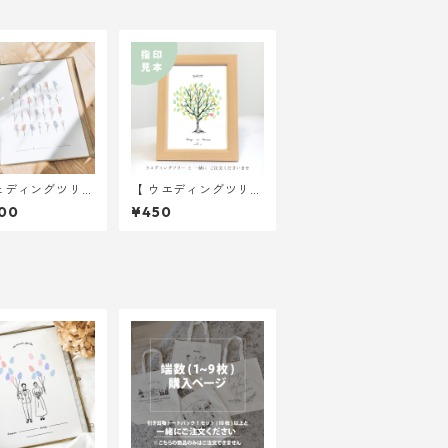
ェディングツリー
【 ウエディングツリー
ーリップ A4サ
】 見本 2Lサイズ紙
00
¥450
用紙のみ ｜ 結婚
ウェディング