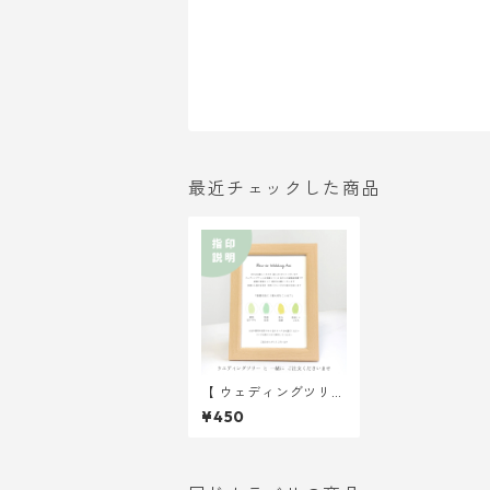
最近チェックした商品
【 ウェディングツリー
】 指印説明 2Lサイ
¥450
ズ紙