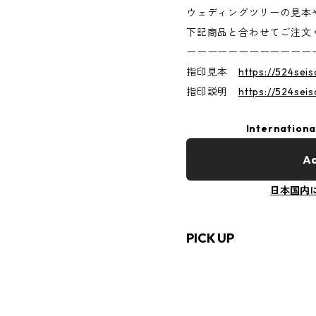
ウェディングツリーの見本
下記商品と合わせてご注文
ーーーーーーーーーーーー
指印見本
https://524seis
指印説明
https://524seis
Internationa
Ad
日本国内
PICK UP