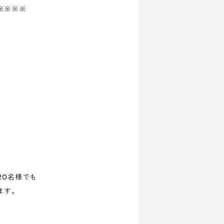
※※※※
）
20名様でも
ます。