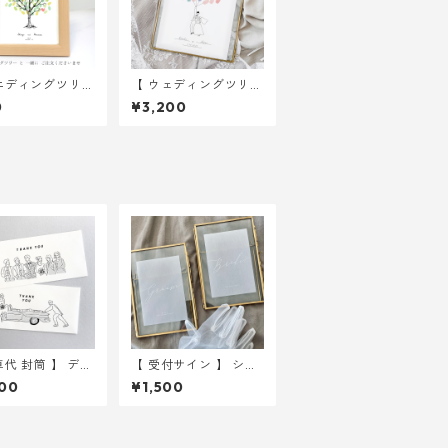
エディングツリー
【 ウェディングツリー
本 2Lサイズ紙
】 バルーンイラスト A
0
¥3,200
4サイズ 用紙のみ ｜
結婚式 ウェディング
車代 封筒 】 デザ
【 受付サイン 】 シー
種入り 10枚セ
スルー（用紙のみ） ｜
00
¥1,500
｜ 結婚式 ウェ
結婚式 ウェルカムス
ング
ペース