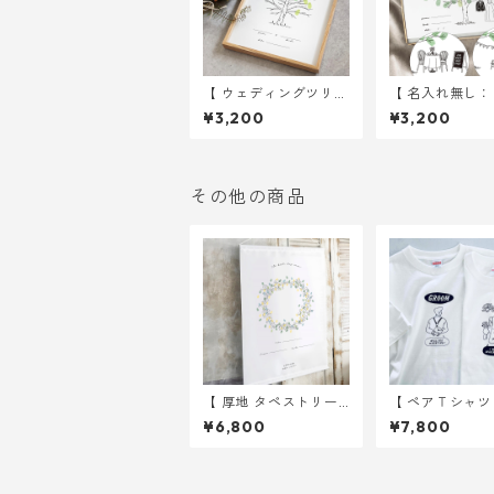
【 ウェディングツリー
【 名入れ無し
】 ツリー A4サイズ 用
ィングツリー 】 
¥3,200
¥3,200
紙のみ ｜ 結婚式 ウ
r the tree A
ェディング
用紙のみ ｜ 
ウェディング
その他の商品
【 厚地 タペストリー
【 ペアＴシャツ 
】 結婚証明書 ウェデ
CK GROOM & B
¥6,800
¥7,800
ィングリース 60×90c
Ｔシャツ ｜ 
m ｜ 結婚式 ウェデ
ウェディング
ィング