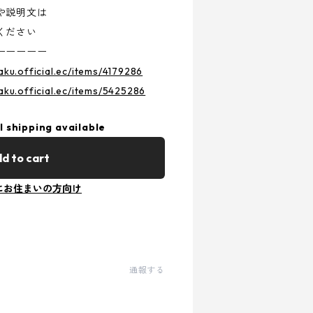
や説明文は
ください
ーーーーー
aku.official.ec/items/4179286
aku.official.ec/items/5425286
l shipping available
d to cart
にお住まいの方向け
通報する