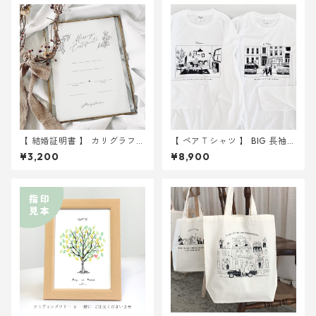
【 結婚証明書 】 カリグラフィ
【 ペアＴシャツ 】 BIG 長袖Ｔ
ーA4 用紙のみ 選べる10種 ｜
シャツ
¥3,200
¥8,900
結婚式 ウェディング