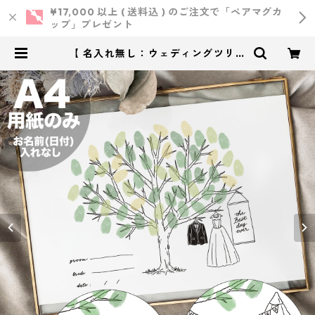
¥17,000 以上 ( 送料込 ) のご注文で「ペアマグカ
ップ」プレゼント
【 名入れ無し：ウェディングツリー
】 under the tree A4サイズ 用紙
のみ ｜ 結婚式 ウェディング | 小西
製作所 ｜ ウェディング・結婚式・
オリジナルアイテム