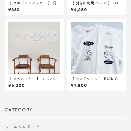
【 ウエディングツリー 】 見
【 引き出物用 バッグ 】 CITY
本 2Lサイズ紙
10枚 ｜ 結婚式 トートバッ
¥450
¥4,480
グ
【 タペストリー 】 リボンタペ
【 ペアＴシャツ 】 BACK GR
ストリー 45 × 180cm お名前
OOM & BRIDE Ｔシャツ ｜ 結
¥6,200
¥7,800
入れ無し ｜ 結婚式 ウェディ
婚式 ウェディング
ング
CATEGORY
ウェルカムボード