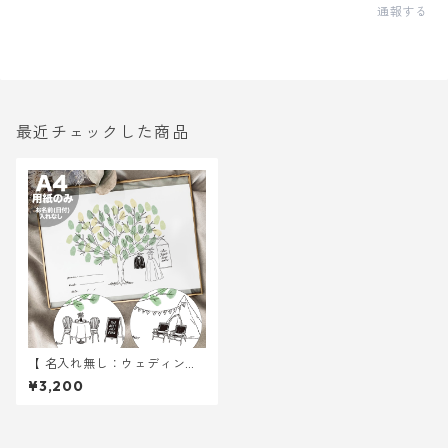
通報する
最近チェックした商品
【 名入れ無し：ウェディング
ツリー 】 under the tree A4
¥3,200
サイズ 用紙のみ ｜ 結婚式 ウ
ェディング