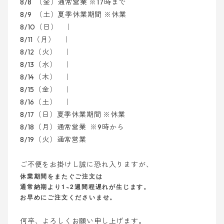
8/8 （金）
通常営業
※17時まで
8/9 （土）夏季休業期間 ※休業
8/10（日
） ｜
8/11
（月）
｜
8/12（火）
｜
8/13（水
）
｜
8/14（木）
｜
8/15（金）
｜
8/16（土）
｜
8/17（日
）
夏季休業期間 ※休業
8/18
（月）
通常営業
※9時から
8/19（火）
通常営業
ご不便をお掛けし誠に恐れ入りますが、
休業期間をまたぐご注文は
通常納期より1~2週間程遅れが生じます。
お早めにご注文くださいませ。
何卒、よろしくお願い申し上げます。