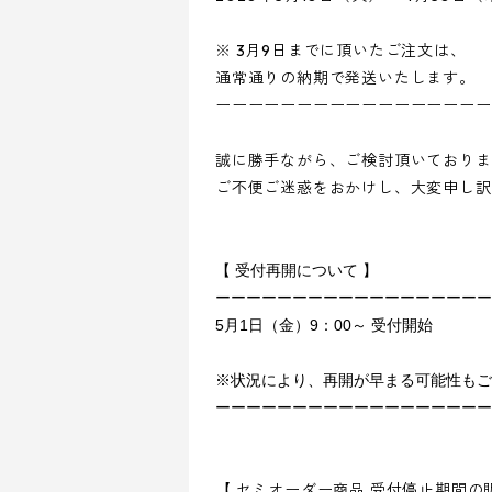
※ 3月9日までに頂いたご注文は、
通常通りの納期で発送いたします。
ーーーーーーーーーーーーーーーーー
誠に勝手ながら、ご検討頂いておりま
ご不便ご迷惑をおかけし、大変申し訳
【 受付再開について 】
ーーーーーーーーーーーーーーーーーー
5月1日（金）9：00～ 受付開始
※状況により、再開が
早まる
可能性もご
ーーーーーーーーーーーーーーーーーー
【 セミオーダー商品 受付停止期間の