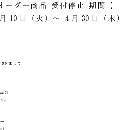
頂きまして
品の
す。
】
ー
木）