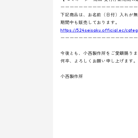
ーーーーーーーーーーーーーーーーー
下記商品は、お名前（日付）入れが無
期間中も販売しております。
https://524seisaku.official.ec/cat
ーーーーーーーーーーーーーーーーー
今後とも、小西製作所をご愛顧賜りま
何卒、よろしくお願い申し上げます。
小西製作所