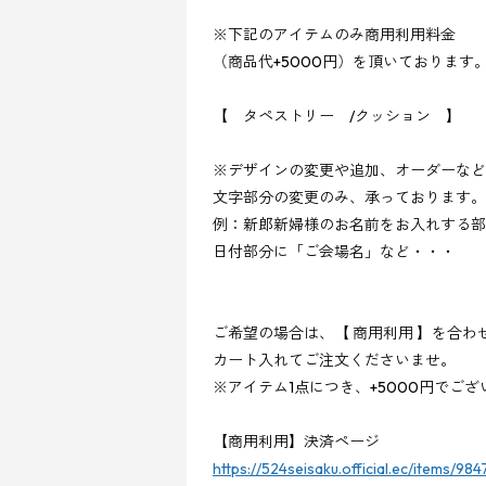
※
下記のアイテムのみ商用利用料金
（商品代
+5000
円）を頂いております
【 タペストリー
/
クッション 】
※
デザインの変更や追加、オーダーなど
文字部分の変更のみ、承っております。
例：新郎新婦様のお名前をお入れする部
日付部分に「ご会場名」など・・・
ご希望の場合は、【 商用利用 】を合わ
カート入れてご注文くださいませ。
※
アイテム
1
点につき、
+5000
円でござ
【商用利用】決済ページ
https://524seisaku.official.ec/items/984