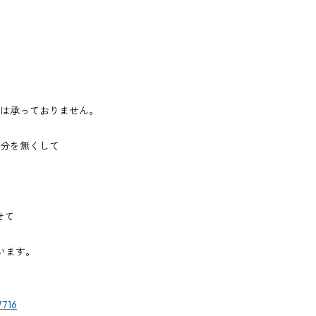
。
は承っておりません。
分を無くして
せて
います。
7716