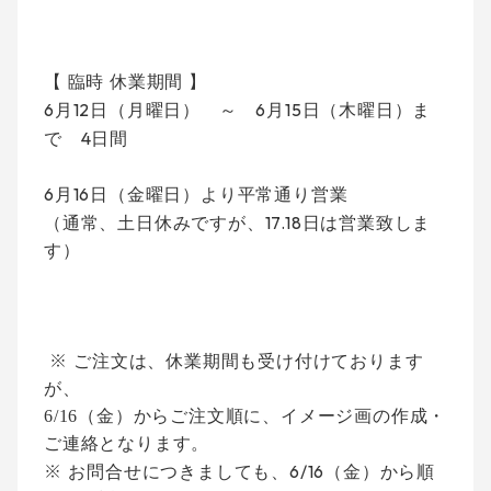
【 臨時 休業期間 】
6
12
6
15
月
日（月曜日） ～
月
日（木曜日）ま
4
で
日間
6
16
月
日（金曜日）より平常通り営業
17.18
（通常、土日休みですが、
日は営業致しま
す）
※
ご注文は、休業期間も受け付けております
が、
6/16
（金）からご注文順に、イメージ画の作成・
ご連絡となります。
※
6/16
お問合せにつきましても、
（金）から順