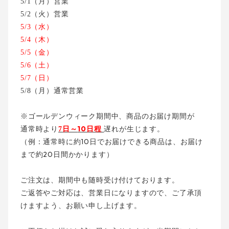
5/1
（月）営業
5/2
（火）営業
5/3
（水）
5/4
（木）
5/5
（金）
5/6
（土）
5/7
（日）
5/8
（月）通常営業
※
ゴールデンウィーク期間中、
商品のお届け期間が
10
通常時より
7
日～
日程
遅れが生じます。
10
（例：通常時に約
日でお届けできる商品は、
お届け
20
まで約
日間かかります）
ご注文は、期間中も随時受け付けております。
ご返答やご対応は、営業日になりますので、
ご了承頂
けますよう、お願い申し上げます。