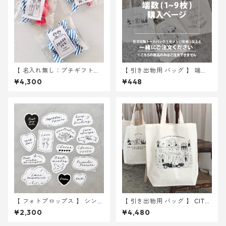
【 名入れ無し：プチギフト用
【 引き出物用 バッグ 】 端数 (
シール 】 イラスト 105枚入り
1~9 枚 ) 分購入ページ
¥4,300
¥448
｜ 結婚式 ウェディング
【 フォトプロップス 】 シンプ
【 引き出物用 バッグ 】 CITY
ル 15種類入り ｜ 結婚式 ウェ
10枚 ｜ 結婚式 トートバッ
¥2,300
¥4,480
ディング
グ