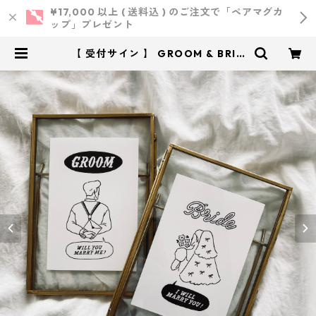
¥17,000 以上 ( 送料込 ) のご注文で「ペアマグカ
ップ」プレゼント
【 受付サイン 】 GROOM & BRID
E イラスト（用紙のみ） ｜ 結婚
式 ウェルカムスペース | 小西製作
所 ｜ ウェディング・結婚式・オリ
ジナルアイテム