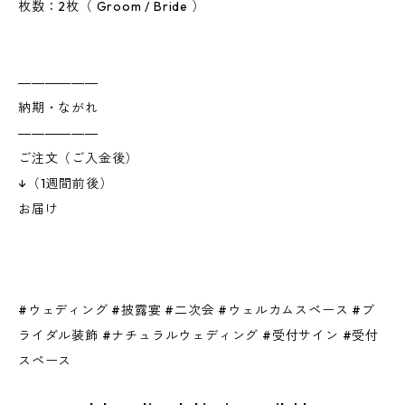
枚数：2枚（ Groom / Bride ）
――――――
納期・ながれ
――――――
ご注文（ご入金後）
↓（1週間前後）
お届け
#ウェディング #披露宴 #二次会 #ウェルカムスペース #ブ
ライダル装飾 #ナチュラルウェディング #受付サイン #受付
スペース