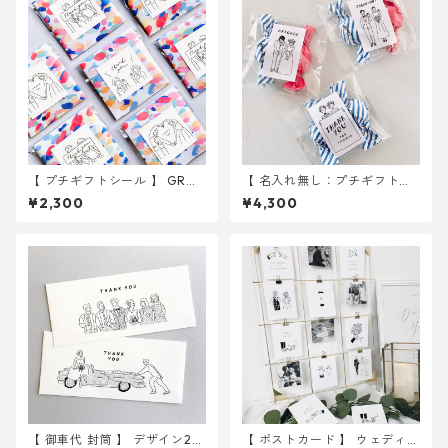
【 プチギフトシール 】 GRO
【 名入れ無し：プチギフト用
OM&BRIDE 3種入り 30枚
シール 】 イラスト 105枚入り
¥2,300
¥4,300
｜ 結婚式 ウェディング
｜ 結婚式 ウェディング
【 御車代 封筒 】 デザイン2種
【 ポストカード 】 ウェディン