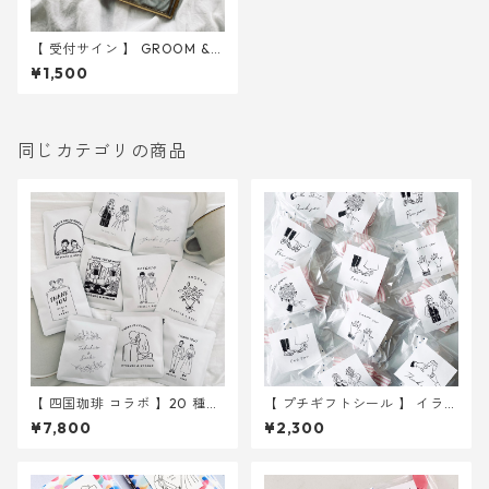
【 受付サイン 】 GROOM & B
RIDE イラスト（用紙のみ）
¥1,500
｜ 結婚式 ウェルカムスペー
ス
同じカテゴリの商品
【 四国珈琲 コラボ 】20 種か
【 プチギフトシール 】 イラス
ら選べる ドリップバッグ 30
ト 6種入り 30枚 ｜ 結婚式
¥7,800
¥2,300
個～ ｜結婚式 プチギフト
ウェディング