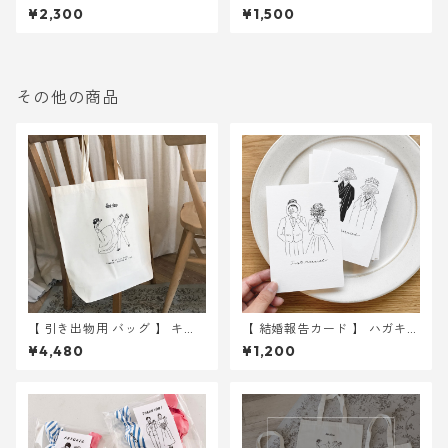
入り 10枚セット ｜ 結婚式
グイラスト 10枚 ｜ 結婚式
¥2,300
¥1,500
ウェディング
ウェルカムスペース
その他の商品
【 引き出物用 バッグ 】 キッ
【 結婚報告カード 】 ハガキサ
ク 10枚 ｜ 結婚式 トートバ
イズ 10枚
¥4,480
¥1,200
ッグ