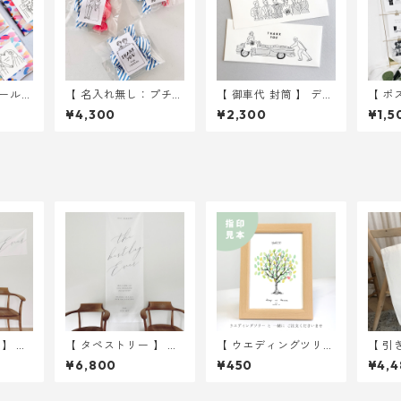
ール
【 名入れ無し：プチギ
【 御車代 封筒 】 デザ
【 ポ
E 3
フト用シール 】 イラ
イン2種入り 10枚セ
ェディ
¥4,300
¥2,300
¥1,5
｜ 結婚
スト 105枚入り ｜ 結
ット ｜ 結婚式 ウェ
0枚 
グ
婚式 ウェディング
ディング
カム
】 リ
【 タペストリー 】 ク
【 ウエディングツリー
【 引
45
ラシックタペストリー
】 見本 2Lサイズ紙
】 乾
¥6,800
¥450
¥4,4
名前入れ
60 × 180cm お名前
式 
 ウェ
入れ無し ｜ 結婚式
ウェディング