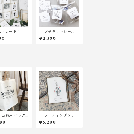
ストカード 】 ウ
【 プチギフトシール
ングイラスト 1
】 デザイン 3種入り
00
¥2,300
｜ 結婚式 ウェル
30枚 ｜ 結婚式 ウェ
スペース
ディング
き出物用 バッグ
【 ウェディングツリー
杯 10枚 ｜ 結婚
】 クリスマスツリー A
80
¥3,200
トートバッグ
4サイズ 用紙のみ ｜
結婚式 ウェディング