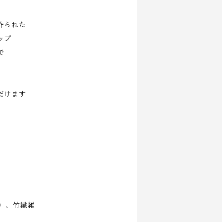
作られた
ップ
で
だけます
）、竹繊維