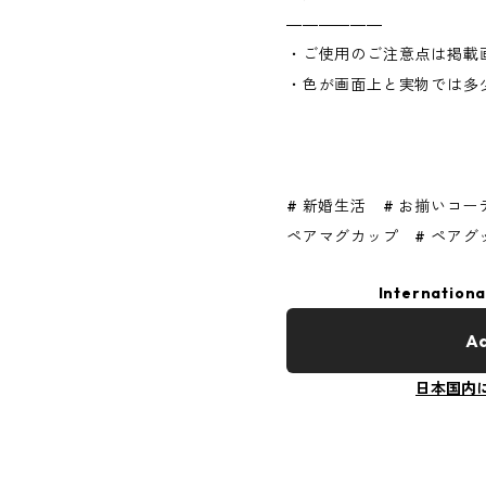
――――――
・ご使用のご注意点は掲載
・色が画面上と実物では多
# 新婚生活 # お揃いコー
ペアマグカップ # ペアグ
Internationa
Ad
日本国内