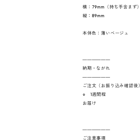
横：79mm（持ち手含まず
縦：89mm
本体色：薄いベージュ
――――――
納期・ながれ
――――――
ご注文（お振り込み確認後
↓ 1週間程
お届け
――――――
ご注意事項