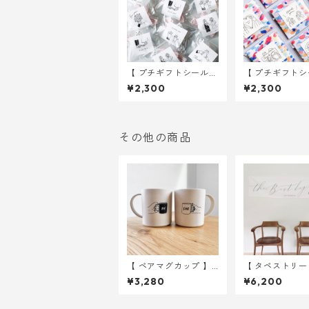
【 プチギフトシール
【 プチギフトシ
】 イラスト 6種入り
】 GROOM&BRID
¥2,300
¥2,300
30枚 ｜ 結婚式 ウェ
種入り 30枚 
ディング
式 ウェディン
その他の商品
【 ペアマグカップ 】
【 タペストリー 
ペアイラスト バンブー
ボンタペストリー 
¥3,280
¥6,200
エコマグ
× 180cm お
無し ｜ 結婚式
ディング