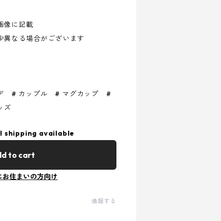
画像に記載
少異なる場合がございます
デ # カップル # マグカップ #
ッズ
l shipping available
d to cart
にお住まいの方向け
通報する