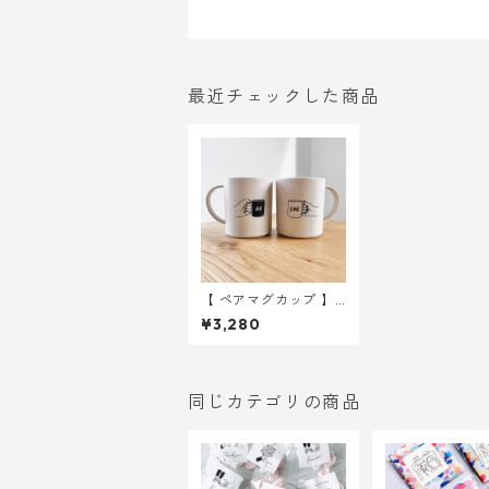
最近チェックした商品
【 ペアマグカップ 】
ペアイラスト バンブー
¥3,280
エコマグ
同じカテゴリの商品