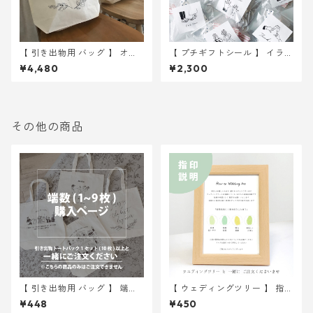
【 引き出物用 バッグ 】 オリ
【 プチギフトシール 】 イラス
ーブ 10枚 ｜ 結婚式 トート
ト 6種入り 30枚 ｜ 結婚式
¥4,480
¥2,300
バッグ
ウェディング
その他の商品
【 引き出物用 バッグ 】 端数 (
【 ウェディングツリー 】 指印
1~9 枚 ) 分購入ページ
説明 2Lサイズ紙
¥448
¥450