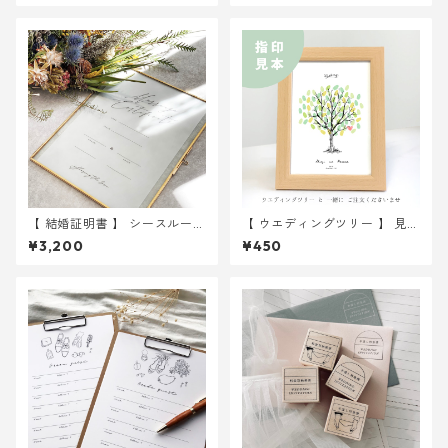
【 結婚証明書 】 シースルー A
【 ウエディングツリー 】 見
4 用紙のみ 選べる2種 ｜ 結婚
本 2Lサイズ紙
¥3,200
¥450
式 ウェディング