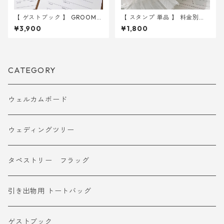
【 ゲストブック 】 GROOM＆
【 スタンプ 単品 】 料金別納
BRIDE イラスト クリップボー
郵便 手渡し特急便 スタンプ ｜
¥3,900
¥1,800
ド2点付 ｜ 結婚式 芳名帳
結婚式 ウェディング
CATEGORY
ウェルカムボード
ウェディングツリー
タペストリー フラッグ
引き出物用 トートバッグ
ゲストブック