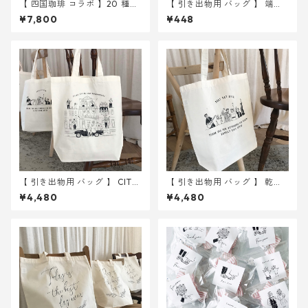
【 四国珈琲 コラボ 】20 種か
【 引き出物用 バッグ 】 端数 (
ら選べる ドリップバッグ 30
1~9 枚 ) 分購入ページ
¥7,800
¥448
個～ ｜結婚式 プチギフト
【 引き出物用 バッグ 】 CITY
【 引き出物用 バッグ 】 乾
10枚 ｜ 結婚式 トートバッ
杯 10枚 ｜ 結婚式 トートバ
¥4,480
¥4,480
グ
ッグ