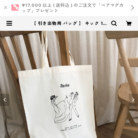
¥17,000 以上 ( 送料込 ) のご注文で「ペアマグカ
ップ」プレゼント
【 引き出物用 バッグ 】 キック 10
枚 ｜ 結婚式 トートバッグ | 小西製
作所 ｜ ウェディング・結婚式・オ
リジナルアイテム