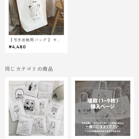
【 引き出物用 バッグ 】 キッ
ク 10枚 ｜ 結婚式 トートバ
¥4,480
ッグ
同じカテゴリの商品