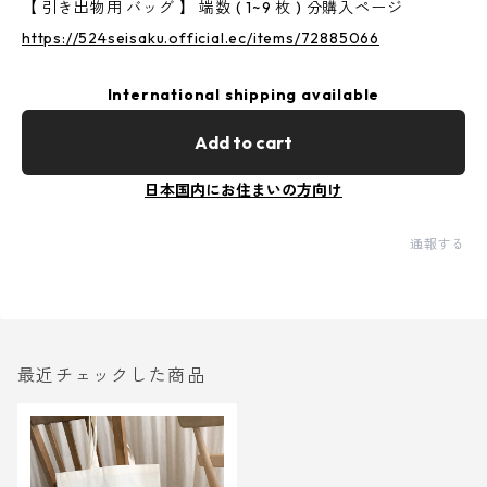
【 引き出物用 バッグ 】 端数 ( 1~9 枚 ) 分購入ページ
https://524seisaku.official.ec/items/72885066
International shipping available
Add to cart
日本国内にお住まいの方向け
通報する
最近チェックした商品