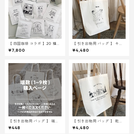
【 四国珈琲 コラボ 】20 種か
【 引き出物用 バッグ 】 キッ
ら選べる ドリップバッグ 30
ク 10枚 ｜ 結婚式 トートバ
¥7,800
¥4,480
個～ ｜結婚式 プチギフト
ッグ
【 引き出物用 バッグ 】 端数 (
【 引き出物用 バッグ 】 乾
1~9 枚 ) 分購入ページ
杯 10枚 ｜ 結婚式 トートバ
¥448
¥4,480
ッグ