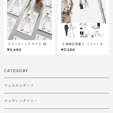
【 ウェディング タグ 】 特別
【 結婚証明書 】 イラスト A4
紙 イラスト タグ 50枚 ｜ 結婚
用紙のみ 選べる12種 ｜ 結婚
¥2,600
¥3,200
式 ウェディング
式 ウェディング
CATEGORY
ウェルカムボード
ウェディングツリー