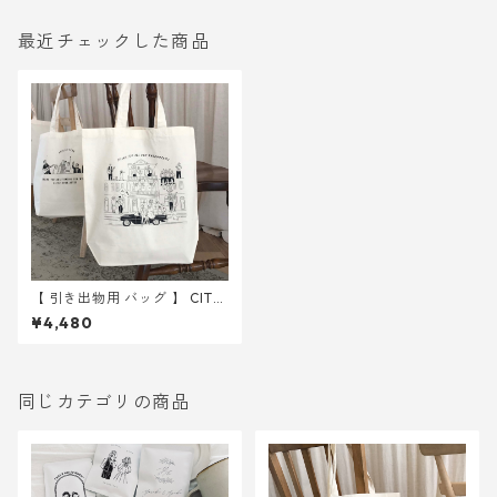
最近チェックした商品
【 引き出物用 バッグ 】 CITY
10枚 ｜ 結婚式 トートバッ
¥4,480
グ
同じカテゴリの商品