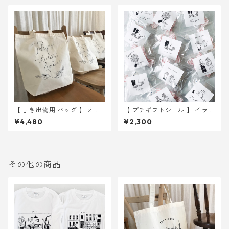
【 引き出物用 バッグ 】 オリ
【 プチギフトシール 】 イラス
ーブ 10枚 ｜ 結婚式 トート
ト 6種入り 30枚 ｜ 結婚式
¥4,480
¥2,300
バッグ
ウェディング
その他の商品