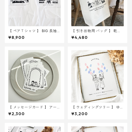
【 ペアＴシャツ 】 BIG 長袖Ｔ
【 引き出物用 バッグ 】 乾
シャツ
杯 10枚 ｜ 結婚式 トートバ
¥8,900
¥4,480
ッグ
【 メッセージカード 】 アーチ
【 ウェディングツリー 】 ゆる
GROOM & BRIDE イラスト 3
イラスト A4サイズ 用紙のみ
¥2,300
¥3,200
0枚 ｜ 結婚式 ウェディング
｜ 結婚式 ウェディング