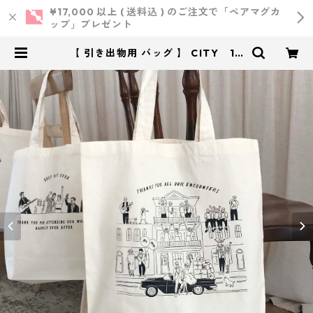
¥17,000 以上 ( 送料込 ) のご注文で「ペアマグカ
ップ」プレゼント
【 引き出物用 バッグ 】 CITY 10
枚 ｜ 結婚式 トートバッグ | 小西製
作所 ｜ ウェディング・結婚式・オ
リジナルアイテム